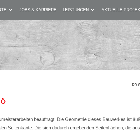
ALERIE NÖ
RTE
JOBS & KARRIERE
LEISTUNGEN
AKTUELLE PROJE
DY
NÖ
isterarbeiten beauftragt. Die Geometrie dieses Bauwerkes ist äuße
alen Seitenkante. Die sich dadurch ergebenden Seitenflächen, die aus