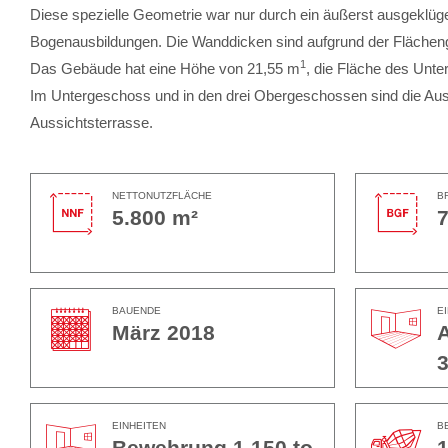
Diese spezielle Geometrie war nur durch ein äußerst ausgeklü
Bogenausbildungen. Die Wanddicken sind aufgrund der Flächeng
1
Das Gebäude hat eine Höhe von 21,55 m
, die Fläche des Unt
Im Untergeschoss und in den drei Obergeschossen sind die Auss
Aussichtsterrasse.
NETTONUTZFLÄCHE
B
5.800 m²
7
BAUENDE
E
März 2018
A
3
EINHEITEN
B
Bewehrung 1.150 to
1