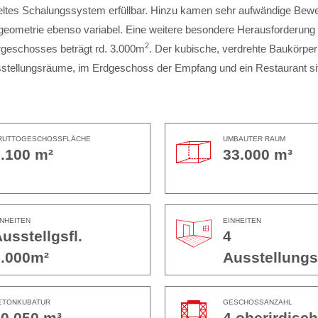
geltes Schalungssystem erfüllbar. Hinzu kamen sehr aufwändige Bewe
eometrie ebenso variabel. Eine weitere besondere Herausforderung
2
ergeschosses beträgt rd. 3.000m
. Der kubische, verdrehte Baukörpe
tellungsräume, im Erdgeschoss der Empfang und ein Restaurant situ
RUTTOGESCHOSSFLÄCHE
UMBAUTER RAUM
.100 m²
33.000 m³
INHEITEN
EINHEITEN
usstellgsfl.
4
.000m²
Ausstellung
ETONKUBATUR
GESCHOSSANZAHL
0.050 m³
4 oberirdisch