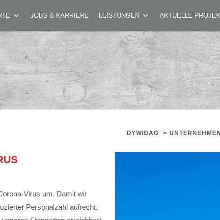
AUFGRUND CORONA-VIRUS
RTE
JOBS & KARRIERE
LEISTUNGEN
AKTUELLE PROJE
DYWIDAG
>
UNTERNEHME
RUS
Corona-Virus um. Damit wir
duzierter Personalzahl aufrecht.