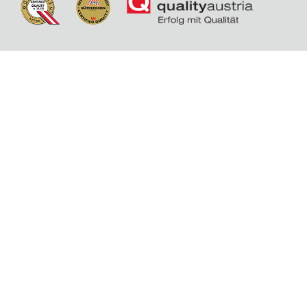
SOCIAL MEDIA
EINKAUFSBEDINGUNGEN
HINWEISGEBERSYSTEM
CODE OF CONDUCT
DATENSCHUTZERKLÄRUNG
IMPRESSUM
© DYWIDAG Dyckerhoff & Widmann Gesellschaft m.b.H. All rights reserved.