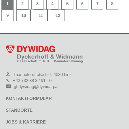
1
2
3
4
5
6
7
8
9
10
11
12
Thanhoferstraße 5-7, 4030 Linz
+43 732 38 32 91 - 0
gf.dywidag@dywidag.at
KONTAKTFORMULAR
STANDORTE
JOBS & KARRIERE