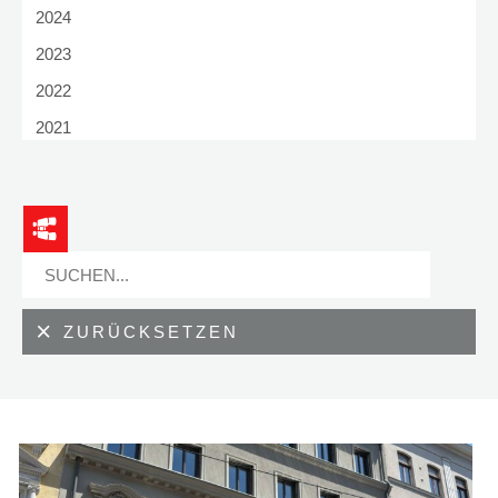
Tirol
2024
Vorarlberg
2023
Bayern
2022
2021
2020
2019
2018
2017
2016
ZURÜCKSETZEN
2015
2014
2013
2012
2011