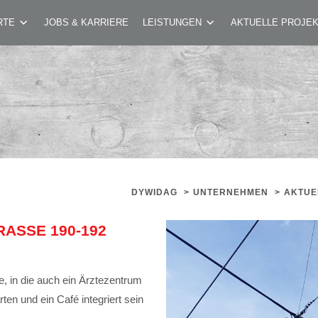
WHA MARIAHILFERSTRASSE 190-192
RTE
JOBS & KARRIERE
LEISTUNGEN
AKTUELLE PROJE
DYWIDAG
>
UNTERNEHMEN
>
AKTUE
SSE 190-192
 in die auch ein Ärztezentrum
en und ein Café integriert sein