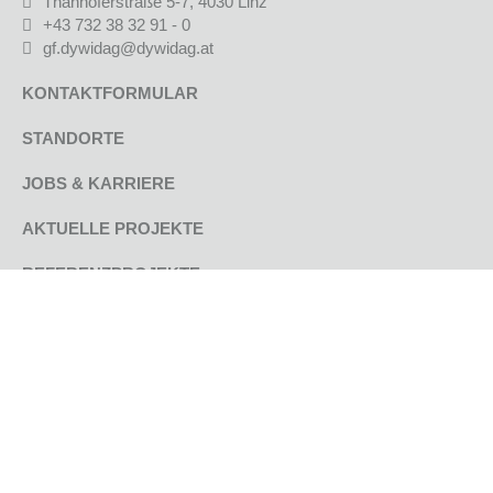
Thanhoferstraße 5-7, 4030 Linz
+43 732 38 32 91 - 0
gf.dywidag@dywidag.at
KONTAKTFORMULAR
STANDORTE
JOBS & KARRIERE
AKTUELLE PROJEKTE
REFERENZPROJEKTE
UNTERNEHMEN
GEPRÜFTE QUALITÄT