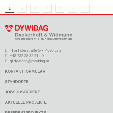
1
2
3
4
5
6
→
Thanhoferstraße 5-7, 4030 Linz
+43 732 38 32 91 - 0
gf.dywidag@dywidag.at
KONTAKTFORMULAR
STANDORTE
JOBS & KARRIERE
AKTUELLE PROJEKTE
REFERENZPROJEKTE