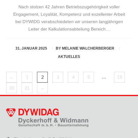
Nach stolzen 42 Jahren Betriebszugehörigkeit voller
Engagement, Loyalität, Kompetenz und exzellenter Arbeit
bei DYWIDG verabschiedeten wir unseren langjährigen
Leiter der Kalkulationsabteilung Bereich…
31. JANUAR 2025
BY
MELANIE WALCHERBERGER
AKTUELLES
…
←
1
2
3
4
5
19
20
21
→