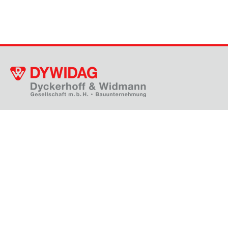
Thanhoferstraße 5-7, 4030 Linz
+43 732 38 32 91 - 0
gf.dywidag@dywidag.at
KONTAKTFORMULAR
STANDORTE
JOBS & KARRIERE
AKTUELLE PROJEKTE