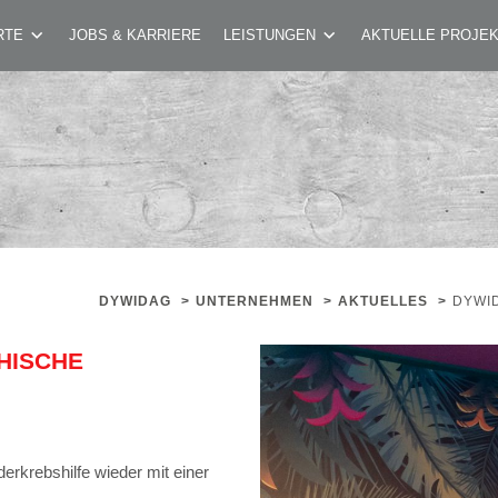
ÜTZT DIE ÖSTERREICHISCHE KINDERKREBSH
RTE
JOBS & KARRIERE
LEISTUNGEN
AKTUELLE PROJE
DYWIDAG
>
UNTERNEHMEN
>
AKTUELLES
>
DYWI
HISCHE
erkrebshilfe wieder mit einer