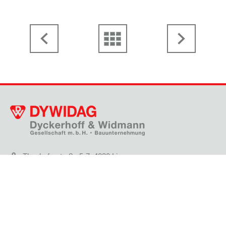
Thanhoferstraße 5-7, 4030 Linz
+43 732 38 32 91 - 0
gf.dywidag@dywidag.at
KONTAKTFORMULAR
STANDORTE