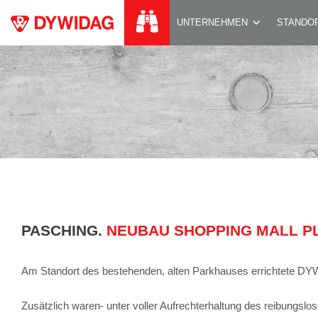
NEUBAU SHOPPING
UNTERNEHMEN
STANDO
PASCHING.
NEUBAU SHOPPING MALL P
Am Standort des bestehenden, alten Parkhauses errichtete DYW
Zusätzlich waren- unter voller Aufrechterhaltung des reibungs