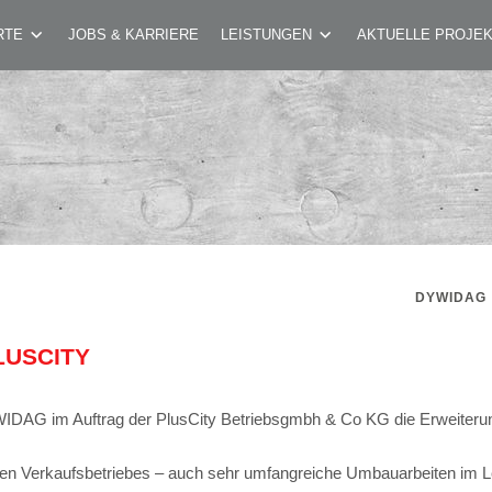
 MALL PLUSCITY
RTE
JOBS & KARRIERE
LEISTUNGEN
AKTUELLE PROJE
DYWIDAG
LUSCITY
IDAG im Auftrag der PlusCity Betriebsgmbh & Co KG die Erweiterun
losen Verkaufsbetriebes – auch sehr umfangreiche Umbauarbeiten im 