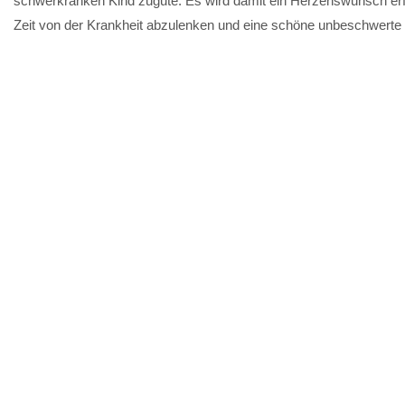
schwerkranken Kind zugute. Es wird damit ein Herzenswunsch erfü
Zeit von der Krankheit abzulenken und eine schöne unbeschwerte 