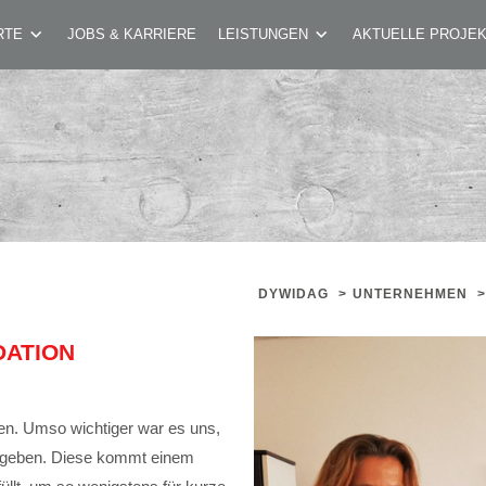
 MAKE-A-WISH FOUNDATION
RTE
JOBS & KARRIERE
LEISTUNGEN
AKTUELLE PROJE
DYWIDAG
>
UNTERNEHMEN
>
DATION
fen. Umso wichtiger war es uns,
ergeben. Diese kommt einem