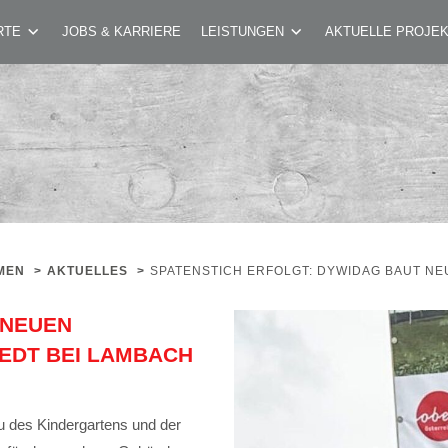
OLGT: DYWIDAG BAUT NEUEN KINDERGARTEN
RTE
JOBS & KARRIERE
LEISTUNGEN
AKTUELLE PROJE
MEN
>
AKTUELLES
>
SPATENSTICH ERFOLGT: DYWIDAG BAUT NE
 NEUEN
EDT BEI LAMBACH
au des Kindergartens und der