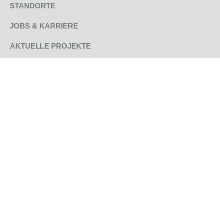
STANDORTE
JOBS & KARRIERE
AKTUELLE PROJEKTE
REFERENZPROJEKTE
UNTERNEHMEN
GEPRÜFTE QUALITÄT
SOCIAL MEDIA