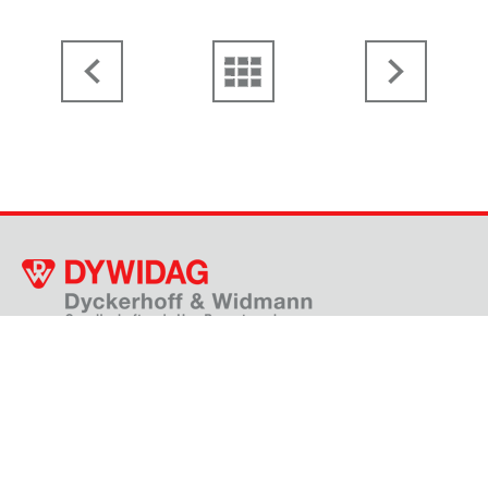
Thanhoferstraße 5-7, 4030 Linz
+43 732 38 32 91 - 0
gf.dywidag@dywidag.at
KONTAKTFORMULAR