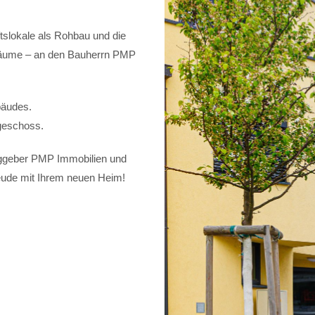
slokale als Rohbau und die
kräume – an den Bauherrn PMP
bäudes.
geschoss.
ggeber PMP Immobilien und
eude mit Ihrem neuen Heim!