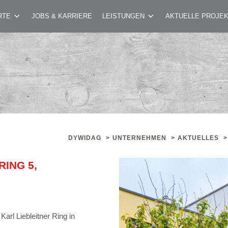
. KARL LIEBLEITNER RING 5, KORNEUBURG
RTE
JOBS & KARRIERE
LEISTUNGEN
AKTUELLE PROJE
DYWIDAG
>
UNTERNEHMEN
>
AKTUELLES
>
ING 5,
rl Liebleitner Ring in