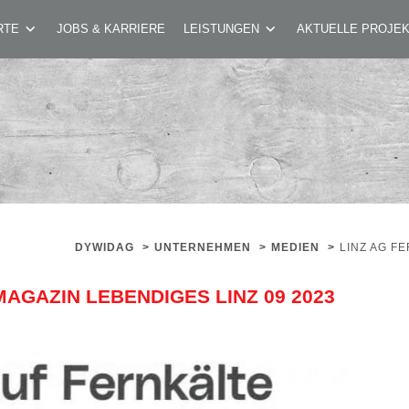
EZENTRALE – STADTMAGAZIN LEBENDIGES LI
RTE
JOBS & KARRIERE
LEISTUNGEN
AKTUELLE PROJE
DYWIDAG
>
UNTERNEHMEN
>
MEDIEN
>
LINZ AG F
AGAZIN LEBENDIGES LINZ 09 2023