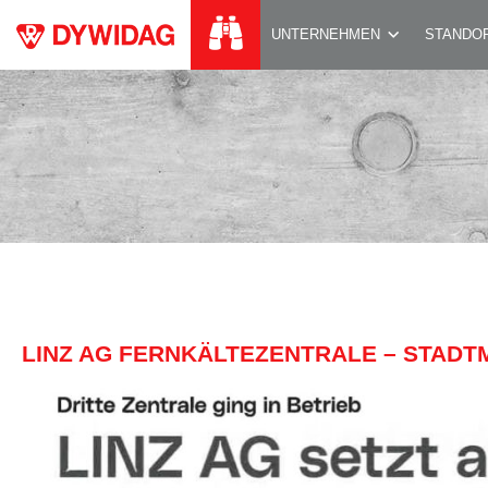
LINZ AG FERNKÄLT
UNTERNEHMEN
STANDO
LINZ AG FERNKÄLTEZENTRALE – STADTM