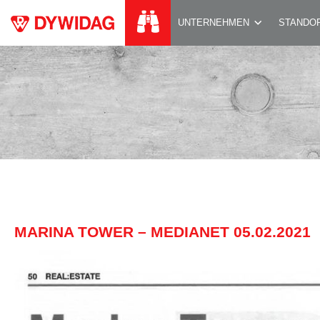
MARINA TOWER – M
UNTERNEHMEN
STANDO
MARINA TOWER – MEDIANET 05.02.2021