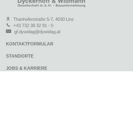
Thanhoferstraße 5-7, 4030 Linz
+43 732 38 32 91 - 0
gf.dywidag@dywidag.at
KONTAKTFORMULAR
STANDORTE
JOBS & KARRIERE
AKTUELLE PROJEKTE
REFERENZPROJEKTE
UNTERNEHMEN
GEPRÜFTE QUALITÄT