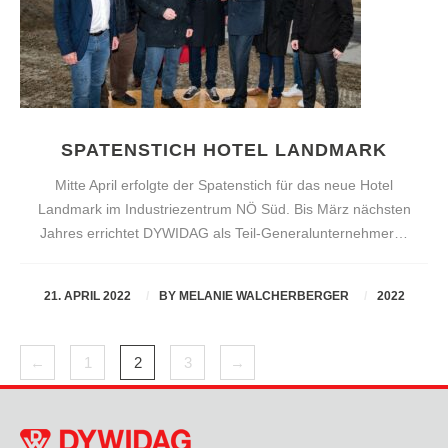
SPATENSTICH HOTEL LANDMARK
Mitte April erfolgte der Spatenstich für das neue Hotel
Landmark im Industriezentrum NÖ Süd. Bis März nächsten
Jahres errichtet DYWIDAG als Teil-Generalunternehmer…
21. APRIL 2022
BY
MELANIE WALCHERBERGER
2022
←
1
2
3
→