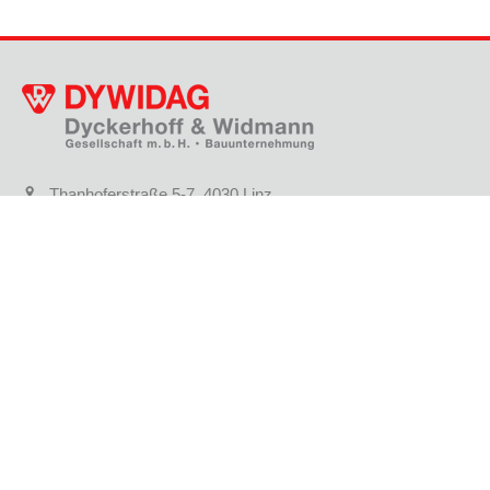
Thanhoferstraße 5-7, 4030 Linz
+43 732 38 32 91 - 0
gf.dywidag@dywidag.at
KONTAKTFORMULAR
STANDORTE
JOBS & KARRIERE
AKTUELLE PROJEKTE
REFERENZPROJEKTE