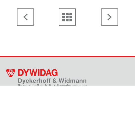
Thanhoferstraße 5-7, 4030 Linz
+43 732 38 32 91 - 0
gf.dywidag@dywidag.at
KONTAKTFORMULAR