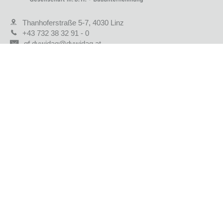
Thanhoferstraße 5-7, 4030 Linz
+43 732 38 32 91 - 0
gf.dywidag@dywidag.at
KONTAKTFORMULAR
STANDORTE
JOBS & KARRIERE
AKTUELLE PROJEKTE
REFERENZPROJEKTE
UNTERNEHMEN
GEPRÜFTE QUALITÄT