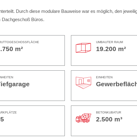
nterteilt. Durch diese modulare Bauweise war es möglich, den jeweil
im Dachgeschoß Büros.
RUTTOGESCHOSSFLÄCHE
UMBAUTER RAUM
.750 m²
19.200 m²
INHEITEN
EINHEITEN
iefgarage
Gewerbefläc
ARKPLÄTZE
BETONKUBATUR
95
2.500 m³