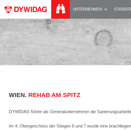
REHAB AM SPITZ
UNTERNEHMEN
STANDO
WIEN.
REHAB AM SPITZ
DYWIDAG führte als Generalunternehmer die Sanierungsarbeit
Im 4. Obergeschoss der Stiegen 6 und 7 wurde eine brachliege