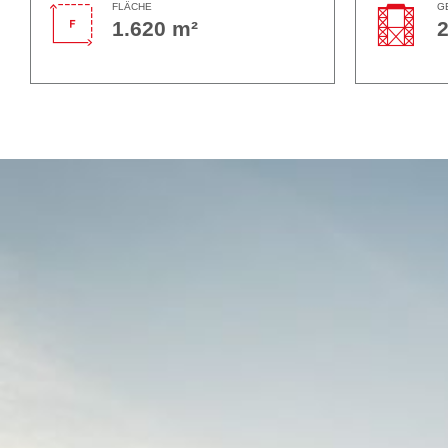
FLÄCHE
G
1.620 m²