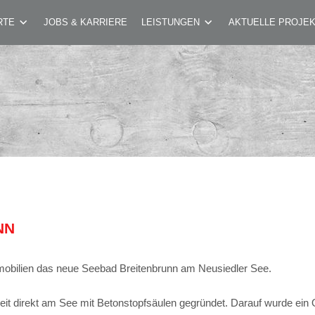
BRUNN
RTE
JOBS & KARRIERE
LEISTUNGEN
AKTUELLE PROJE
NN
obilien das neue Seebad Breitenbrunn am Neusiedler See.
t direkt am See mit Betonstopfsäulen gegründet. Darauf wurde ein 