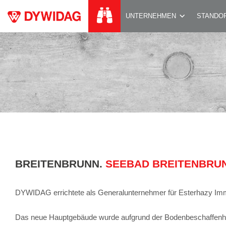
SEEBAD BREITEN
UNTERNEHMEN
STANDO
BREITENBRUNN.
SEEBAD BREITENBRU
DYWIDAG errichtete als Generalunternehmer für Esterhazy Imm
Das neue Hauptgebäude wurde aufgrund der Bodenbeschaffenhei