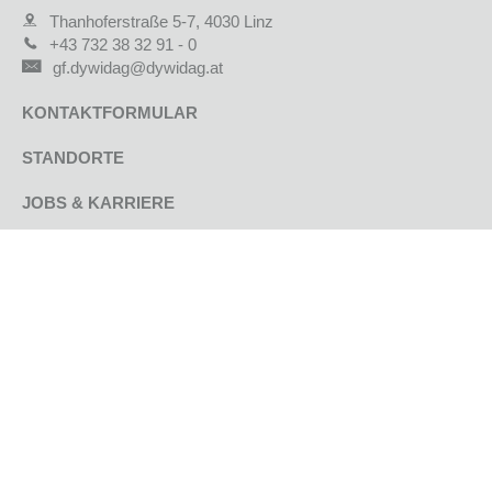
Thanhoferstraße 5-7, 4030 Linz
+43 732 38 32 91 - 0
gf.dywidag@dywidag.at
KONTAKTFORMULAR
STANDORTE
JOBS & KARRIERE
AKTUELLE PROJEKTE
REFERENZPROJEKTE
UNTERNEHMEN
GEPRÜFTE QUALITÄT