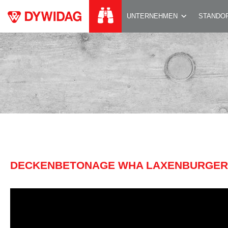
DECKENBETONAGE 
UNTERNEHMEN
STANDO
DECKENBETONAGE WHA LAXENBURGERST