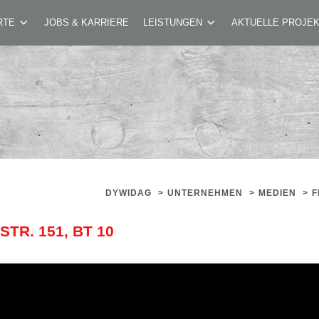
WHA LAXENBURGERSTR. 151, BT 10
RTE
JOBS & KARRIERE
LEISTUNGEN
AKTUELLE PROJE
DYWIDAG
>
UNTERNEHMEN
>
MEDIEN
>
F
R. 151, BT 10