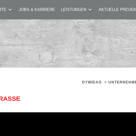
NG WHA MARBACHSTRASSE
RTE
JOBS & KARRIERE
LEISTUNGEN
AKTUELLE PROJE
DYWIDAG
>
UNTERNEHM
ASSE