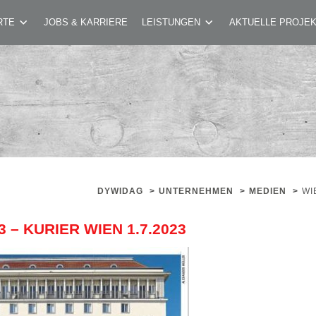
UERUNGSPREIS 2023 – KURIER WIEN 1.7.20
RTE
JOBS & KARRIERE
LEISTUNGEN
AKTUELLE PROJE
DYWIDAG
>
UNTERNEHMEN
>
MEDIEN
>
WI
– KURIER WIEN 1.7.2023