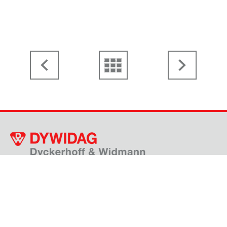
Thanhoferstraße 5-7, 4030 Linz
+43 732 38 32 91 - 0
gf.dywidag@dywidag.at
KONTAKTFORMULAR