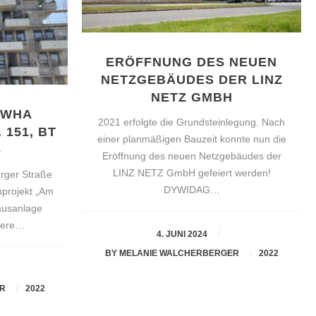
ERÖFFNUNG DES NEUEN
NETZGEBÄUDES DER LINZ
NETZ GMBH
 WHA
2021 erfolgte die Grundsteinlegung. Nach
151, BT
einer planmäßigen Bauzeit konnte nun die
3
Eröffnung des neuen Netzgebäudes der
LINZ NETZ GmbH gefeiert werden!
rger Straße
DYWIDAG…
nprojekt „Am
ausanlage
hrere…
4. JUNI 2024
BY
MELANIE WALCHERBERGER
2022
ER
2022