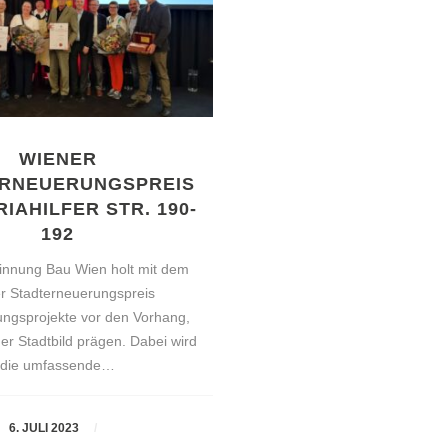
WIENER
RNEUERUNGSPREIS
IAHILFER STR. 190-
192
innung Bau Wien holt mit dem
r Stadterneuerungspreis
rungsprojekte vor den Vorhang,
er Stadtbild prägen. Dabei wird
die umfassende…
6. JULI 2023