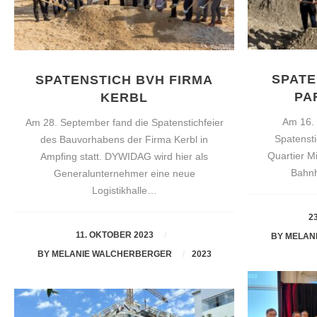
SPATE
SPATENSTICH BVH FIRMA
PA
KERBL
Am 16. 
Am 28. September fand die Spatenstichfeier
Spatenst
des Bauvorhabens der Firma Kerbl in
Quartier M
Ampfing statt. DYWIDAG wird hier als
Bahnh
Generalunternehmer eine neue
Logistikhalle…
2
11. OKTOBER 2023
BY
MELAN
BY
MELANIE WALCHERBERGER
2023