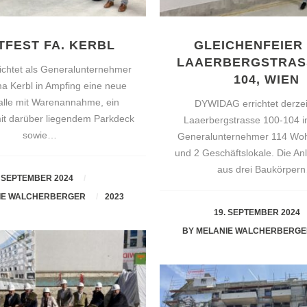
TFEST FA. KERBL
GLEICHENFEIER
LAAERBERGSTRASS
ichtet als Generalunternehmer
04, WIEN
rma Kerbl in Ampfing eine neue
halle mit Warenannahme, ein
DYWIDAG errichtet derzeit
mit darüber liegendem Parkdeck
Laaerbergstrasse 100-104 i
sowie…
Generalunternehmer 114 Woh
und 2 Geschäftslokale. Die An
aus drei Baukörper
. SEPTEMBER 2024
IE WALCHERBERGER
2023
19. SEPTEMBER 2024
BY
MELANIE WALCHERBERG