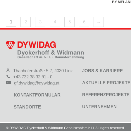
BY
MELAN
1
2
3
4
5
6
→
Thanhoferstraße 5-7, 4030 Linz
JOBS & KARRIERE
+43 732 38 32 91 - 0
AKTUELLE PROJEKTE
gf.dywidag@dywidag.at
REFERENZPROJEKTE
KONTAKTFORMULAR
UNTERNEHMEN
STANDORTE
© DYWIDAG Dyckerhoff & Widmann Gesellschaft m.b.H. All rights reserved.