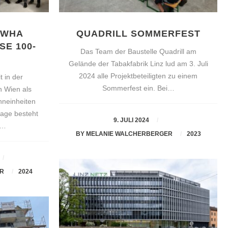
 WHA
QUADRILL SOMMERFEST
E 100-1
Das Team der Baustelle Quadrill am
Gelände der Tabakfabrik Linz lud am 3. Juli
2024 alle Projektbeteiligten zu einem
 in der
Sommerfest ein. Bei…
n Wien als
neinheiten
lage besteht
9. JULI 2024
n…
BY
MELANIE WALCHERBERGER
2023
ER
2024