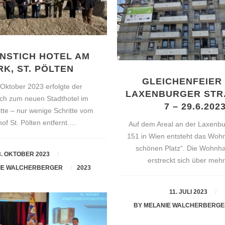
NSTICH HOTEL AM
RK, ST. PÖLTEN
GLEICHENFEIER
Oktober 2023 erfolgte der
LAXENBURGER STR. 
ich zum neuen Stadthotel im
7 – 29.6.202
itte – nur wenige Schritte vom
of St. Pölten entfernt….
Auf dem Areal an der Laxenbu
151 in Wien entsteht das Woh
schönen Platz“. Die Wohnh
3. OKTOBER 2023
erstreckt sich über me
IE WALCHERBERGER
2023
11. JULI 2023
BY
MELANIE WALCHERBERG