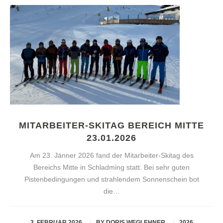
MITARBEITER-SKITAG BEREICH MITTE
23.01.2026
Am 23. Jänner 2026 fand der Mitarbeiter-Skitag des
Bereichs Mitte in Schladming statt. Bei sehr guten
Pistenbedingungen und strahlendem Sonnenschein bot
die…
3. FEBRUAR 2026
BY
DORIS WEGLEHNER
2026